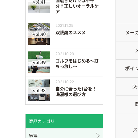
歯磨きだけでは不十
分？正しいオーラルケ
ア
2021.11.05
メー
双眼鏡のススメ
2021.10.29
ゴルフをはじめる～打
ちっ放し～
ポイ
2021.10.22
交
自分に合った1台を！
洗濯機の選び方
商品カテゴリ
ス
家電