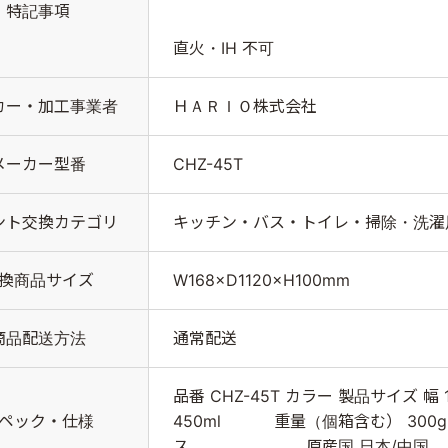
特記事項
直火・IH 不可
ＨＡＲＩＯ株式会社
カー・加工事業者
CHZ-45T
メーカー型番
キッチン・バス・トイレ・掃除・洗濯
ント交換カテゴリ
W168×D1120×H100mm
換商品サイズ
通常配送
商品配送方法
品番 CHZ-45T カラー 製品サイズ 幅 1
450ml 重量（個箱含む） 30
ペック・仕様
ス 原産国 日本/中国