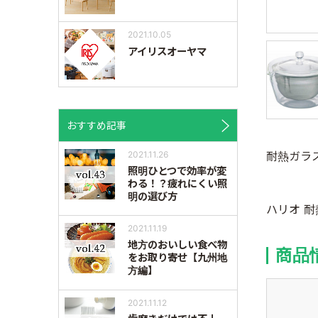
2021.10.05
アイリスオーヤマ
おすすめ記事
耐熱ガラス
2021.11.26
照明ひとつで効率が変
わる！？疲れにくい照
明の選び方
ハリオ 耐
2021.11.19
地方のおいしい食べ物
商品
をお取り寄せ【九州地
方編】
2021.11.12