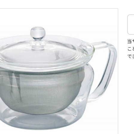
当
こ
で