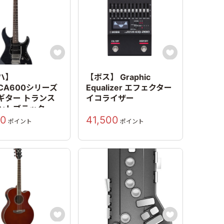


ハ】
【ボス】 Graphic
FICA600シリーズ
Equalizer エフェクター
ギター トランス
イコライザー
ントブラック
00
41,500
ポイント
ポイント

