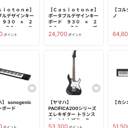
ｓｉｏｔｏｎｅ】
【Ｃａｓｉｏｔｏｎｅ】
【コル
ブルデザインキー
ポータブルデザインキー
ノ
 ９３０ × ２
ボード ９３０ × ２
× ７３ｍｍ ホ
５６ × ７３ｍｍ ブ
0
24,700
64,6
ラック
ポイント
ポイント


 sonogenic
【ヤマハ】
【カシ
ーボード
PACIFICA200シリーズ
エレキギター トランス
ルーセントブラック
0
53,300
51,50
ポイント
ポイント