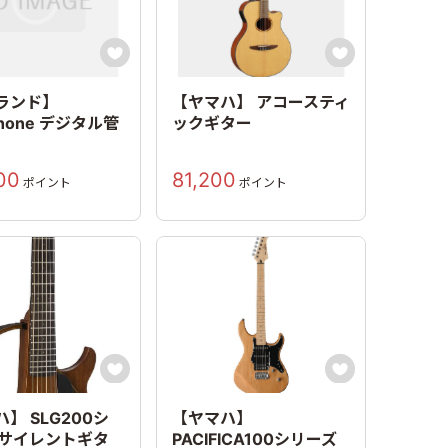


ランド】
【ヤマハ】 アコースティ
phone デジタル管
ックギター
00
81,200
ポイント
ポイント


】 SLG200シ
【ヤマハ】
 サイレントギタ
PACIFICA100シリーズ