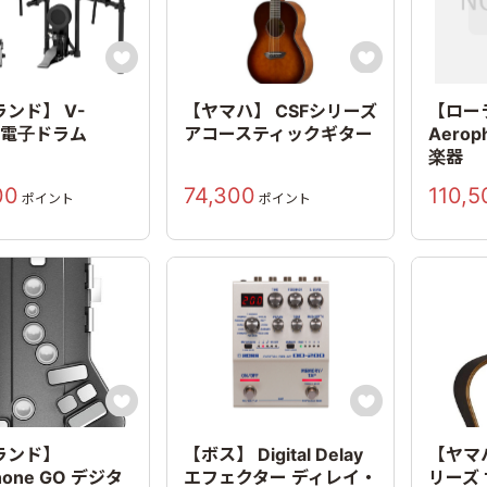


ンド】 V-
【ヤマハ】 CSFシリーズ
【ロー
s 電子ドラム
アコースティックギター
Aero
楽器
00
74,300
110,5
ポイント
ポイント


ランド】
【ボス】 Digital Delay
【ヤマハ
hone GO デジタ
エフェクター ディレイ・
リーズ