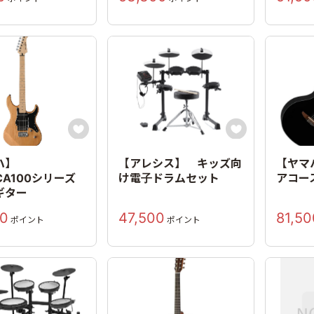


ハ】
【アレシス】 キッズ向
【ヤマハ
ICA100シリーズ
け電子ドラムセット
アコー
ギター
00
47,500
81,50
ポイント
ポイント