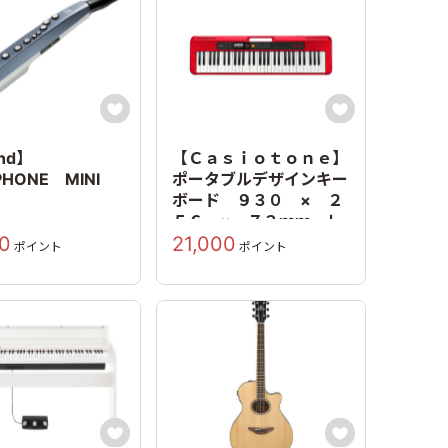


nd】
【Ｃａｓｉｏｔｏｎｅ】
PHONE MINI
ポータブルデザインキー
ボード ９３０ × ２
５６ × ７３ｍｍ レ
00
21,000
ッド
ポイント
ポイント

