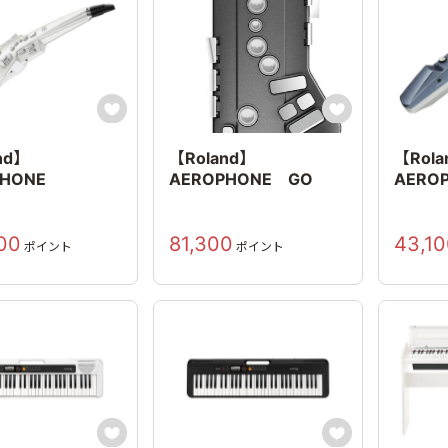


nd】
【Roland】
【Rola
PHONE
AEROPHONE GO
AERO
00
81,300
43,1
ポイント
ポイント

