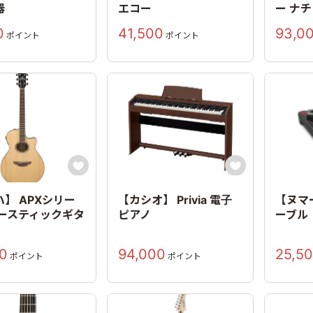
器
エコー
ー ナ
0
41,500
93,0
ポイント
ポイント


】 APXシリー
【カシオ】 Privia 電子
【ヌマ
コースティックギタ
ピアノ
ーブル
0
94,000
25,5
ポイント
ポイント