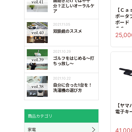
歯磨きだけでは不十
分？正しいオーラルケ
【Ｃａ
ア
ポータ
ボード
2021.11.05
５６ 
双眼鏡のススメ
25,00
ワイト
2021.10.29
ゴルフをはじめる～打
ちっ放し～
2021.10.22
自分に合った1台を！
洗濯機の選び方
【ヤマハ】
電子キ
商品カテゴリ
家電
41,00