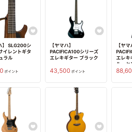


】 SLG200シ
【ヤマハ】
【ヤマ
 サイレントギタ
PACIFICA100シリーズ
PACI
チュラル
エレキギター ブラック
エレキ
ルーセ
00
43,500
88,6
ポイント
ポイント

