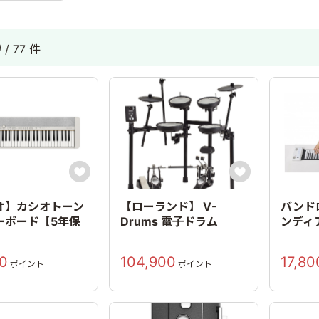
0
/ 77 件


オ】カシオトーン
【ローランド】 V-
バンド
ーボード【5年保
Drums 電子ドラム
ンディア
0
104,900
17,80
ポイント
ポイント