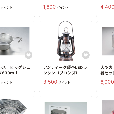
1,600
4,40
ポイント
ポイント


レス ビッグシェ
アンティーク暖色LEDラ
大型火
プ630ｍｌ
ンタン（ブロンズ）
器セッ
3,500
6,00
ポイント
ポイント