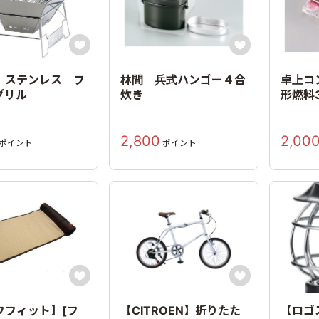


 ステンレス フ
林間 兵式ハンゴー４合
卓上コ
グリル
炊き
形燃料
2,800
2,00
ポイント
ポイント


フフィット】[フ
【CITROEN】折りたた
【ロゴ