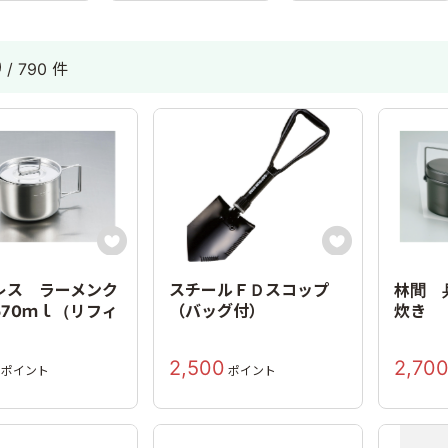
0
/ 790 件


レス ラーメンク
スチールＦＤスコップ
林間 
570ｍｌ（リフィ
（バッグ付）
炊き
2,500
2,70
ポイント
ポイント