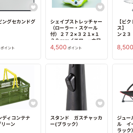


ピングセカンドグ
シェイプストレッチャー
【ビク
（ローラー・スケール
ス】 
付）２７２×３２１×１
ン２３
２０ｍｍイエロー×ホワ
4,500
8,50
イト
ポイント
ポイント


ンディコンテナ
スタンド ガスチャッカ
ジュー
グリーン
ー(ブラック）
ル イ
ラック