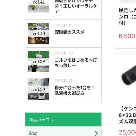
歯磨きだけでは不十
分？正しいオーラルケ
炭足し
ア
ンロ（
付）
2021.11.05
双眼鏡のススメ
6,500
2021.10.29
ゴルフをはじめる～打
ちっ放し～
2021.10.22
自分に合った1台を！
洗濯機の選び方
【ケンコ
8×32 
商品カテゴリ
ズム双
25,00
家電