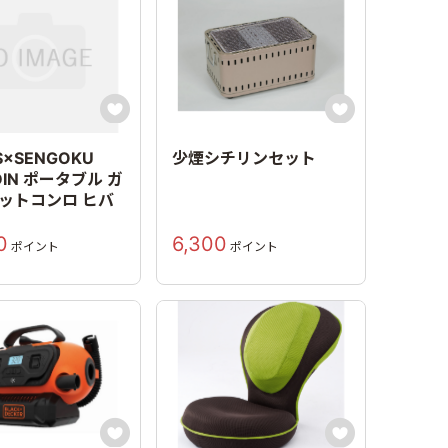


S×SENGOKU
少煙シチリンセット
DIN ポータブル ガ
セットコンロ ヒバ
0
6,300
ポイント
ポイント

