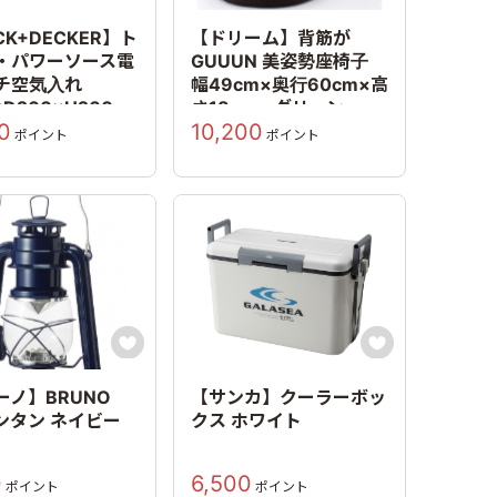
CK+DECKER】ト
【ドリーム】背筋が
・パワーソース電
GUUUN 美姿勢座椅子
チ空気入れ
幅49cm×奥行60cm×高
×D260×H200mm
さ18cm グリーン
0
10,200
ポイント
ポイント


ーノ】BRUNO
【サンカ】クーラーボッ
ランタン ネイビー
クス ホワイト
0
6,500
ポイント
ポイント