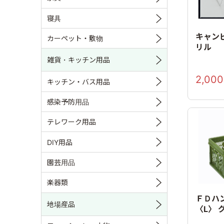
寝具
キャン
カーペット・敷物
リル
雑貨・キッチン用品
2,000
キッチン・バス用品
感染予防用品
テレワーク用品
DIY用品
園芸用品
楽器類
ＦＤハ
地場産品
〈L〉 