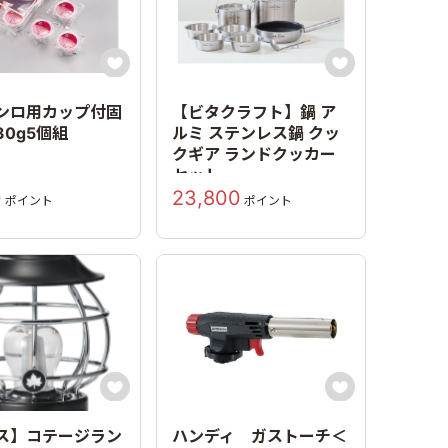


ンロ用カップ付固
【ビタクラフト】鍋 ア
30g5個組
ルミ ステンレス鍋 クッ
クギア ランドクッカー
セット
0
23,800
ポイント
ポイント


ス】コテージラン
ハンディ ガストーチ＜