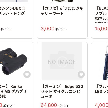
カンタンBBQコ
【カワセ】折りたたみキ
【BLA
ブラシ・トング
ャリーカート
リプル
動マル
W170
3,000
15,00
ポイント
ポイント


ー】 Kenko
【ガーミン】 Edge 530
【ブル
DH MS ダハプリ
セット サイクルコンピ
LED
眼鏡
ュータ
0
64,800
4,00
ポイント
ポイント