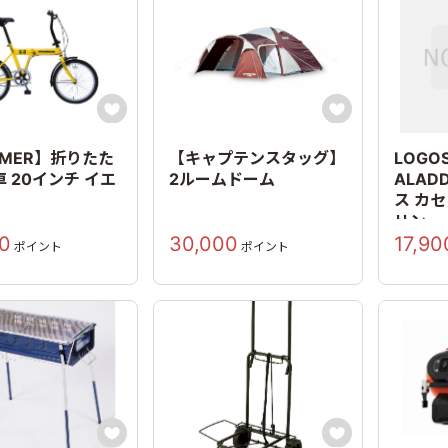


MMER】折りたた
【キャプテンスタッグ】
LOGO
 20インチ イエ
2ルームドーム
ALAD
ス カ
リン
0
30,000
17,90
ポイント
ポイント

