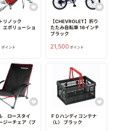


トリノック
【CHEVROLET】折り
エボリューショ
たたみ自転車 16インチ
ブラック
0
21,500
ポイント
ポイント


ル ロースタイ
ＦＤハンディコンテナ
ージーチェア（ブ
〈L〉 ブラック
）