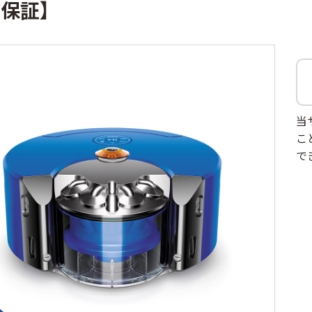
年保証】
当
こ
で