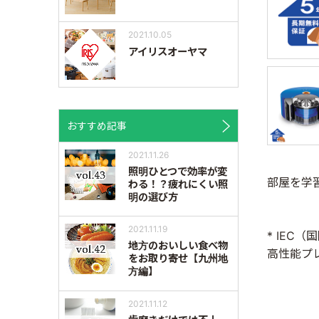
2021.10.05
アイリスオーヤマ
おすすめ記事
2021.11.26
照明ひとつで効率が変
部屋を学
わる！？疲れにくい照
明の選び方
2021.11.19
* IEC
地方のおいしい食べ物
高性能プ
をお取り寄せ【九州地
方編】
2021.11.12