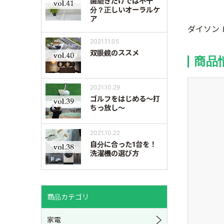
歯磨きだけでは不十
分？正しいオーラルケ
ア
ダイソン 
2021.11.05
双眼鏡のススメ
商品
2021.10.29
ゴルフをはじめる～打
ちっ放し～
2021.10.22
自分に合った1台を！
洗濯機の選び方
商品カテゴリ
家電